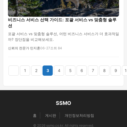
비즈니스 서비스 선택 가이드: 포괄 서비스 vs 맞춤형 솔루
션
포괄 서비스 vs 맞춤형 솔루션, 어떤 비즈니스 서비스가 더 효과적일
까? 장단점을 비교해보세요.
신뢰의 전문가 민지훈
06-27
조회 84
음
맨끝
1
2
3
4
5
6
7
8
9
1
SSMO
홈
게시판
개인정보처리방침
© 2026 ssmo.co.kr. All rights reserved.