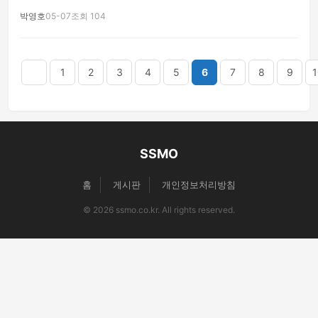
박영호
05-07
조회 104
음
맨끝
1
2
3
4
5
6
7
8
9
1
SSMO
홈
게시판
개인정보처리방침
© 2026 ssmo.co.kr. All rights reserved.