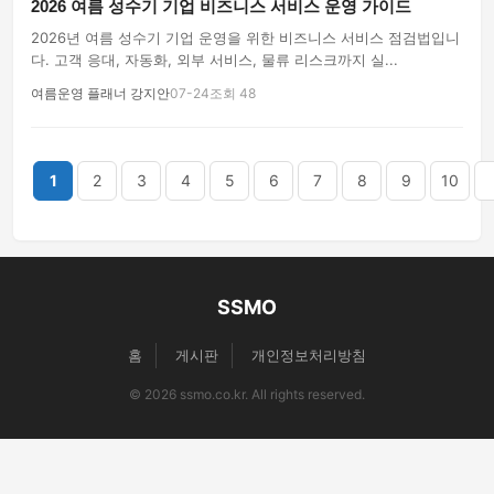
2026 여름 성수기 기업 비즈니스 서비스 운영 가이드
2026년 여름 성수기 기업 운영을 위한 비즈니스 서비스 점검법입니
다. 고객 응대, 자동화, 외부 서비스, 물류 리스크까지 실...
여름운영 플래너 강지안
07-24
조회 48
끝
1
2
3
4
5
6
7
8
9
10
SSMO
홈
게시판
개인정보처리방침
© 2026 ssmo.co.kr. All rights reserved.