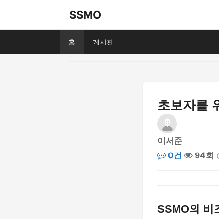
SSMO
홈
게시판
초보자를 위
이서준
0건
94회
SSMO의 