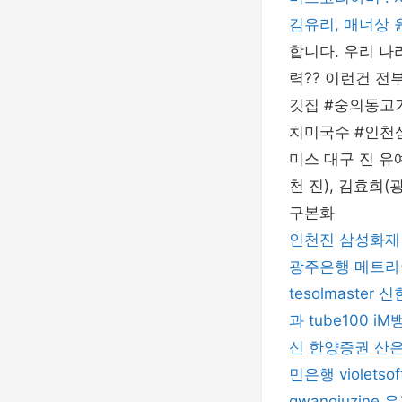
김유리, 매너상
합니다. 우리 나
력?? 이런건 
깃집 #숭의동고
치미국수 #인천
미스 대구 진 유예
천 진), 김효희(
구본화
인천진
삼성화재
광주은행
메트라
tesolmaster
신
과
tube100
iM
신
한양증권
산
민은행
violetsof
gwangjuzine
유