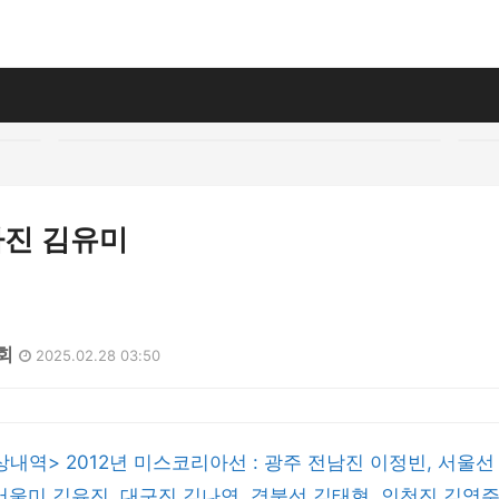
진 김유미
2회
2025.02.28 03:50
내역> 2012년 미스코리아선 : 광주 전남진 이정빈, 서울선 
서울미 김유진, 대구진 김나연, 경북선 김태현, 인천진 김영주