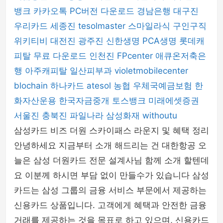
뱅크
카카오톡 PC버전 다운로드
경남은행
대구진
우리카드
세종진
tesolmaster
스마일라식
구인구직
위키티비
대전진
광주진
신한생명
PCA생명
롯데캐
피탈
무료 다운로드
인천진
FPcenter
애큐온저축은
행
아주캐피탈
일산피부과
violetmobilecenter
blochain
하나카드
atesol
농협
우체국예금보험
한
화자산운용
한국자금중개
토스뱅크
미래에셋증권
서울진
충북진
파일나라
삼성화재
withoutu
삼성카드 비즈 더원 스카이패스 라운지 및 혜택 정리
안녕하세요 지금부터 소개 해드리는 건 대한항공 오
늘은 삼성 더원카드 전문 설계사님 함께 소개 할텐데
요 이분께 하시면 부담 없이 만들수가 있습니다 삼성
카드는 삼성 그룹의 금융 서비스 부문에서 제공하는
신용카드 상품입니다. 고객에게 혜택과 안전한 금융
거래를 제공하는 것을 목표로 하고 있으며, 신용카드